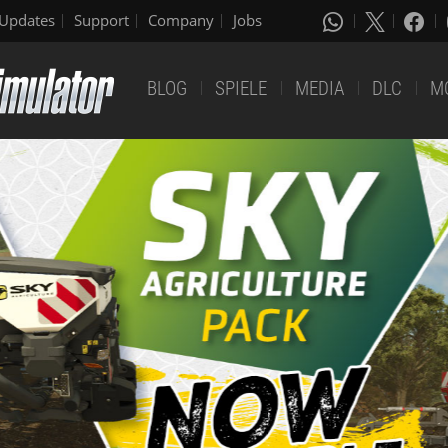
Updates
Support
Company
Jobs
BLOG
SPIELE
MEDIA
DLC
M