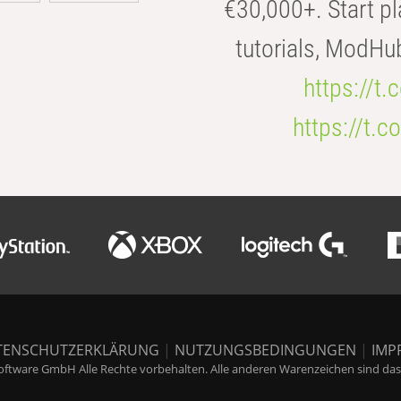
€30,000+. Start pl
tutorials, ModHu
https://t
https://t
TENSCHUTZERKLÄRUNG
|
NUTZUNGSBEDINGUNGEN
|
IMP
ftware GmbH Alle Rechte vorbehalten. Alle anderen Warenzeichen sind das E