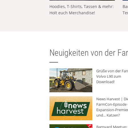
Hoodies, T-Shirts, Tassen & mehr:
Ba
Holt euch Merchandise!
Te
Neuigkeiten von der Far
Grüße von der Fa
Volvo L90 zum
Download!
News Harvest | Di
FarmCon-Episode -
Expansion-Premie
und... Katzen?
Barnyard Meetup: