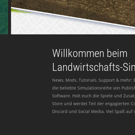
Willkommen beim
Landwirtschafts-Si
News, Mods, Tutorials, Support & mehr: 
die beliebte Simulationsreihe von Publi
Software. Holt euch die Spiele und Zusat
Store und werdet Teil der engagierten 
Discord und Social Media. Viel Spaß auf v