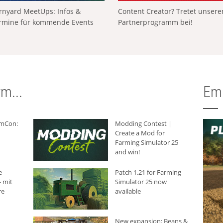
rnyard MeetUps: Infos &
Content Creator? Tretet unser
rmine für kommende Events
Partnerprogramm bei!
m...
Em
rmCon:
Modding Contest |
Create a Mod for
Farming Simulator 25
and win!
e
Patch 1.21 for Farming
 mit
Simulator 25 now
re
available
New expansion: Beans &