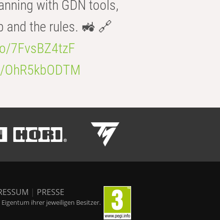
anning with GDN tools,
b and the rules. 🚜 🔗
.co/7FvsBZ4tzF
.co/OhR5kbODTM
RESSUM
|
PRESSE
igentum ihrer jeweiligen Besitzer.