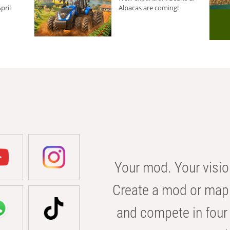
pril
Alpacas are coming!
Your mod. Your visio
Create a mod or map 
and compete in four 