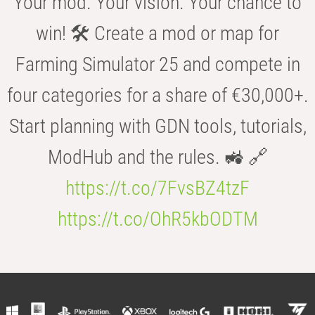
Your mod. Your vision. Your chance to
win! 🛠️ Create a mod or map for
Farming Simulator 25 and compete in
four categories for a share of €30,000+.
Start planning with GDN tools, tutorials,
ModHub and the rules. 🚜 🔗
https://t.co/7FvsBZ4tzF
https://t.co/OhR5kbODTM