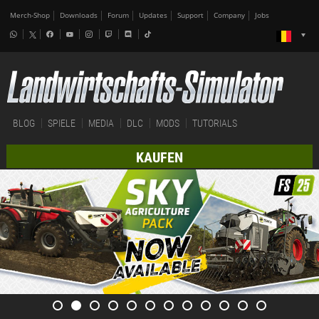
Merch-Shop
Downloads
Forum
Updates
Support
Company
Jobs
BLOG
SPIELE
MEDIA
DLC
MODS
TUTORIALS
KAUFEN