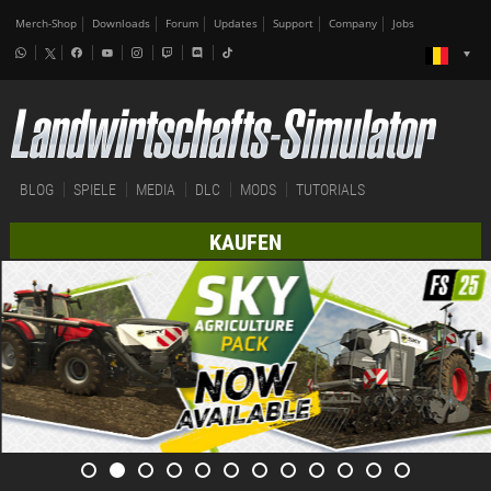
Merch-Shop
Downloads
Forum
Updates
Support
Company
Jobs
BLOG
SPIELE
MEDIA
DLC
MODS
TUTORIALS
KAUFEN