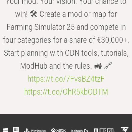
Your mod. Your vision. Your chance to
win! 🛠️ Create a mod or map for
Farming Simulator 25 and compete in
four categories for a share of €30,000+.
Start planning with GDN tools, tutorials,
ModHub and the rules. 🚜 🔗
https://t.co/7FvsBZ4tzF
https://t.co/OhR5kbODTM