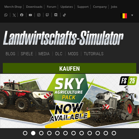
Merch-Shop
Downloads
Forum
Updates
Support
Company
Jobs
BLOG
SPIELE
MEDIA
DLC
MODS
TUTORIALS
KAUFEN