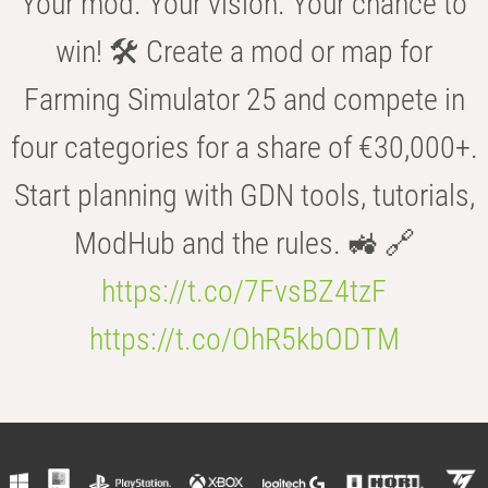
Your mod. Your vision. Your chance to
win! 🛠️ Create a mod or map for
Farming Simulator 25 and compete in
four categories for a share of €30,000+.
Start planning with GDN tools, tutorials,
ModHub and the rules. 🚜 🔗
https://t.co/7FvsBZ4tzF
https://t.co/OhR5kbODTM