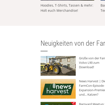
Hoodies, T-Shirts, Tassen & mehr:
Ba
Holt euch Merchandise!
Te
Neuigkeiten von der Far
Grüße von der Fa
Volvo L90 zum
Download!
News Harvest | Di
FarmCon-Episode -
Expansion-Premie
und... Katzen?
Barnyard Meetup: