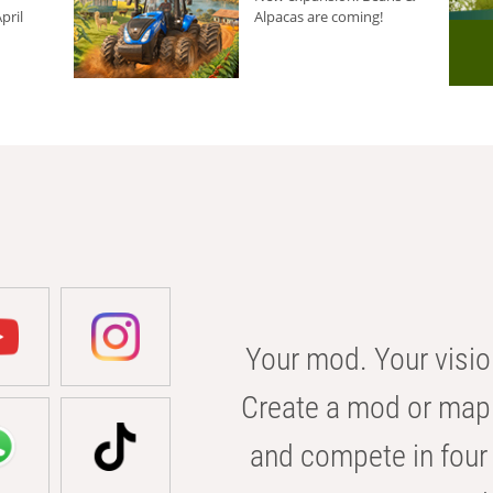
pril
Alpacas are coming!
Your mod. Your visio
Create a mod or map 
and compete in four 