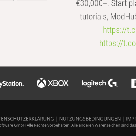
€30,000+. Start pl
tutorials, ModHu
https://t
https://t
TENSCHUTZERKLÄRUNG
|
NUTZUNGSBEDINGUNGEN
|
IMP
ftware GmbH Alle Rechte vorbehalten. Alle anderen Warenzeichen sind das E