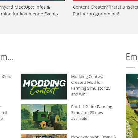
rnyard MeetUps: Infos &
Content Creator? Tretet unser
rmine für kommende Events
Partnerprogramm bei!
m...
Em
rmCon:
Modding Contest |
Create a Mod for
Farming Simulator 25
and win!
e
Patch 1.21 for Farming
 mit
Simulator 25 now
re
available
New expansion: Beans &