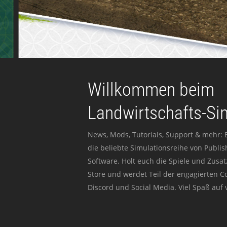
Willkommen beim
Landwirtschafts-Si
News, Mods, Tutorials, Support & mehr: 
die beliebte Simulationsreihe von Publi
Software. Holt euch die Spiele und Zusat
Store und werdet Teil der engagierten 
Discord und Social Media. Viel Spaß auf v