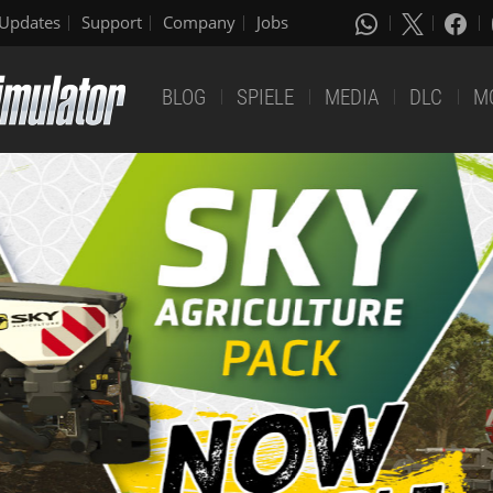
Updates
Support
Company
Jobs
BLOG
SPIELE
MEDIA
DLC
M