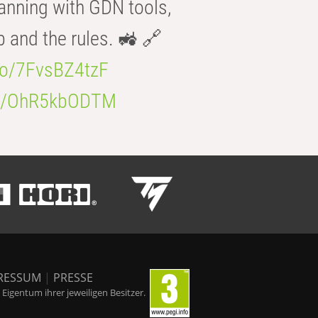
anning with GDN tools,
b and the rules. 🚜 🔗
.co/7FvsBZ4tzF
.co/OhR5kbODTM
RESSUM
|
PRESSE
igentum ihrer jeweiligen Besitzer.