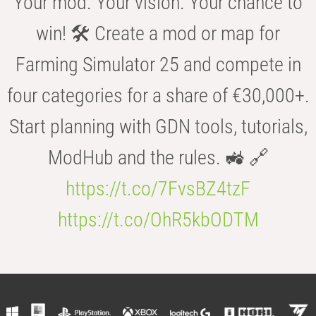
Your mod. Your vision. Your chance to
win! 🛠️ Create a mod or map for
Farming Simulator 25 and compete in
four categories for a share of €30,000+.
Start planning with GDN tools, tutorials,
ModHub and the rules. 🚜 🔗
https://t.co/7FvsBZ4tzF
https://t.co/OhR5kbODTM