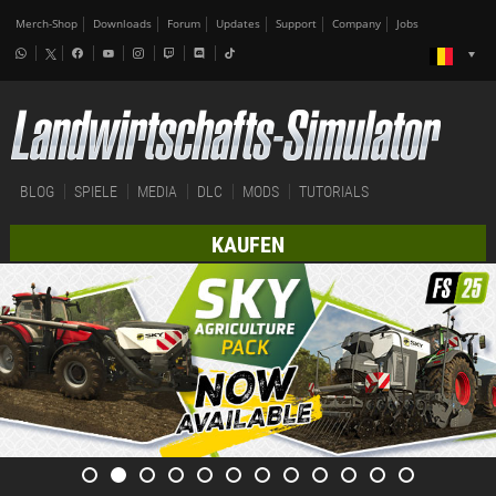
Merch-Shop
Downloads
Forum
Updates
Support
Company
Jobs
BLOG
SPIELE
MEDIA
DLC
MODS
TUTORIALS
KAUFEN