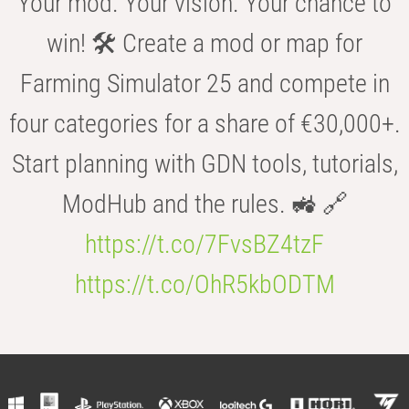
Your mod. Your vision. Your chance to
win! 🛠️ Create a mod or map for
Farming Simulator 25 and compete in
four categories for a share of €30,000+.
Start planning with GDN tools, tutorials,
ModHub and the rules. 🚜 🔗
https://t.co/7FvsBZ4tzF
https://t.co/OhR5kbODTM