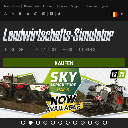
Merch-Shop
Downloads
Forum
Updates
Support
Company
Jobs
BLOG
SPIELE
MEDIA
DLC
MODS
TUTORIALS
KAUFEN