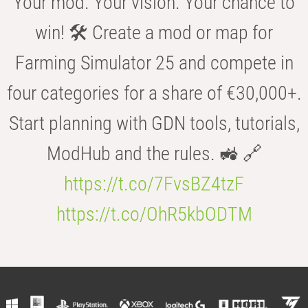
Your mod. Your vision. Your chance to
win! 🛠️ Create a mod or map for
Farming Simulator 25 and compete in
four categories for a share of €30,000+.
Start planning with GDN tools, tutorials,
ModHub and the rules. 🚜 🔗
https://t.co/7FvsBZ4tzF
https://t.co/OhR5kbODTM