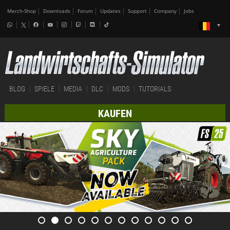
Merch-Shop
Downloads
Forum
Updates
Support
Company
Jobs
BLOG
SPIELE
MEDIA
DLC
MODS
TUTORIALS
KAUFEN