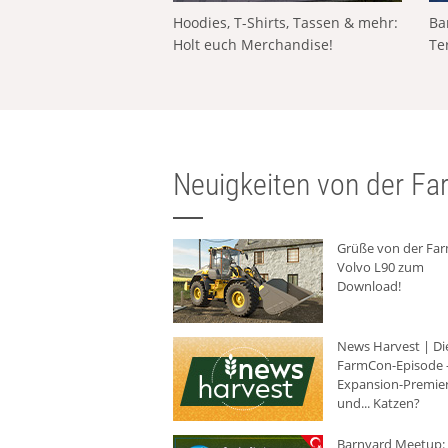
Hoodies, T-Shirts, Tassen & mehr:
Ba
Holt euch Merchandise!
Te
Neuigkeiten von der Far
Grüße von der Fa
Volvo L90 zum
Download!
News Harvest | Di
FarmCon-Episode -
Expansion-Premie
und... Katzen?
Barnyard Meetup: