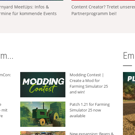
rnyard MeetUps: Infos &
Content Creator? Tretet unser
rmine für kommende Events
Partnerprogramm bei!
m...
Em
rmCon:
Modding Contest |
Create a Mod for
Farming Simulator 25
and win!
e
Patch 1.21 for Farming
 mit
Simulator 25 now
re
available
New expansion: Beans &