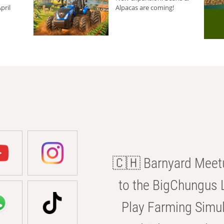
pril
Alpacas are coming!
🇨🇭 Barnyard Meetu
to the BigChungus L
Play Farming Simul