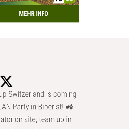
MEHR INFO
p Switzerland is coming
AN Party in Biberist! 🚜
ator on site, team up in