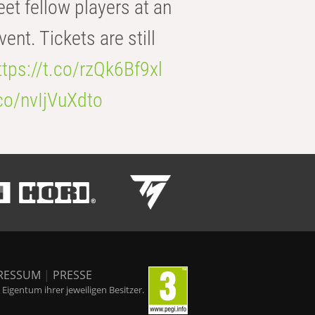
eet fellow players at an
t. Tickets are still
ttps://t.co/rzQk6Bf9xl
.co/nvIjVuXdto
RESSUM
|
PRESSE
igentum ihrer jeweiligen Besitzer.