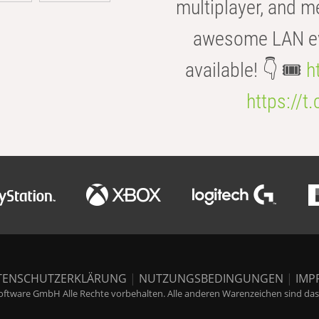
multiplayer, and m
awesome LAN even
available! 👇 🎟️
h
https://t
TENSCHUTZERKLÄRUNG
|
NUTZUNGSBEDINGUNGEN
|
IMP
ftware GmbH Alle Rechte vorbehalten. Alle anderen Warenzeichen sind das E