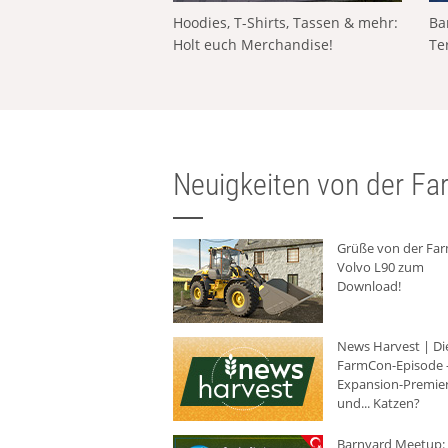
Hoodies, T-Shirts, Tassen & mehr:
Ba
Holt euch Merchandise!
Te
Neuigkeiten von der Far
Grüße von der Fa
Volvo L90 zum
Download!
News Harvest | Di
FarmCon-Episode -
Expansion-Premie
und... Katzen?
Barnyard Meetup: