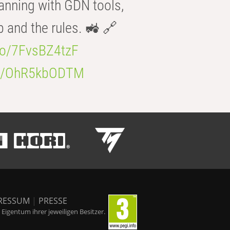
anning with GDN tools,
b and the rules. 🚜 🔗
.co/7FvsBZ4tzF
.co/OhR5kbODTM
RESSUM
|
PRESSE
igentum ihrer jeweiligen Besitzer.