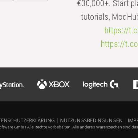
€30,000+. Start pl
tutorials, ModHu
https://t
https://t
TENSCHUTZERKLÄRUNG
|
NUTZUNGSBEDINGUNGEN
|
IMP
ftware GmbH Alle Rechte vorbehalten. Alle anderen Warenzeichen sind das E