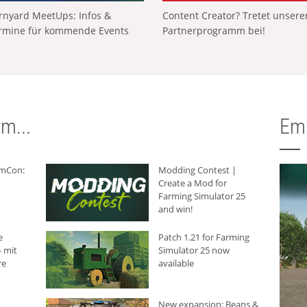
rnyard MeetUps: Infos &
Content Creator? Tretet unser
rmine für kommende Events
Partnerprogramm bei!
m...
Em
rmCon:
Modding Contest |
Create a Mod for
Farming Simulator 25
and win!
e
Patch 1.21 for Farming
 mit
Simulator 25 now
re
available
New expansion: Beans &