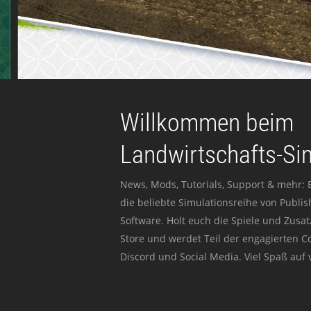
Willkommen beim
Landwirtschafts-Si
News, Mods, Tutorials, Support & mehr: 
die beliebte Simulationsreihe von Publi
Software. Holt euch die Spiele und Zusat
Store und werdet Teil der engagierten 
Discord und Social Media. Viel Spaß auf v