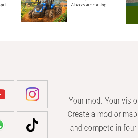
pril
Alpacas are coming!
Your mod. Your visio
Create a mod or map 
and compete in four 