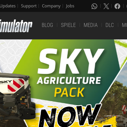
Updates
Support
Company
Jobs
BLOG
SPIELE
MEDIA
DLC
M