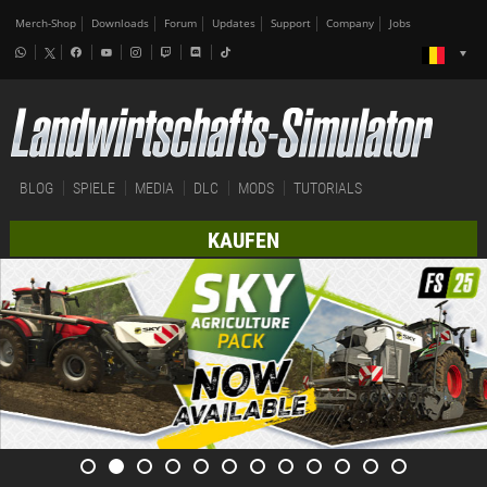
Merch-Shop
Downloads
Forum
Updates
Support
Company
Jobs
BLOG
SPIELE
MEDIA
DLC
MODS
TUTORIALS
KAUFEN