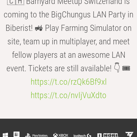
🇨🇭 Barnyard Meetup Switzerland is
coming to the BigChungus LAN Party in
Biberist! 🚜 Play Farming Simulator on
site, team up in multiplayer, and meet
fellow players at an awesome LAN
event. Tickets are still available! 👇 🎟️
https://t.co/rzQk6Bf9xl
https://t.co/nvIjVuXdto