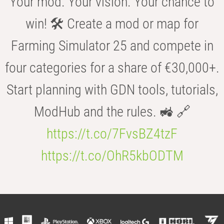
Your mod. Your vision. Your chance to
win! 🛠️ Create a mod or map for
Farming Simulator 25 and compete in
four categories for a share of €30,000+.
Start planning with GDN tools, tutorials,
ModHub and the rules. 🚜 🔗
https://t.co/7FvsBZ4tzF
https://t.co/OhR5kbODTM