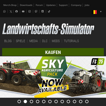
Merch-Shop
Downloads
Forum
Updates
Support
Company
Jobs
BLOG
SPIELE
MEDIA
DLC
MODS
TUTORIALS
KAUFEN