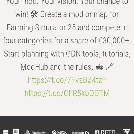
Your mod. Your vision. Your chance to
win! 🛠️ Create a mod or map for
Farming Simulator 25 and compete in
four categories for a share of €30,000+.
Start planning with GDN tools, tutorials,
ModHub and the rules. 🚜 🔗
https://t.co/7FvsBZ4tzF
https://t.co/OhR5kbODTM