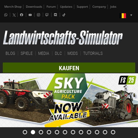
Merch-Shop
Downloads
Forum
Updates
Support
Company
Jobs
BLOG
SPIELE
MEDIA
DLC
MODS
TUTORIALS
KAUFEN