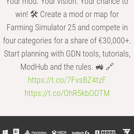
Your mod. Your vision. Your chance to
win! 🛠️ Create a mod or map for
Farming Simulator 25 and compete in
four categories for a share of €30,000+.
Start planning with GDN tools, tutorials,
ModHub and the rules. 🚜 🔗
https://t.co/7FvsBZ4tzF
https://t.co/OhR5kbODTM