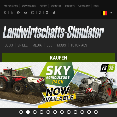
Merch-Shop
Downloads
Forum
Updates
Support
Company
Jobs
BLOG
SPIELE
MEDIA
DLC
MODS
TUTORIALS
KAUFEN