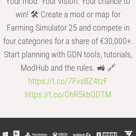
Your mod. Your vision. Your chance to
win! 🛠️ Create a mod or map for
Farming Simulator 25 and compete in
four categories for a share of €30,000+.
Start planning with GDN tools, tutorials,
ModHub and the rules. 🚜 🔗
https://t.co/7FvsBZ4tzF
https://t.co/OhR5kbODTM