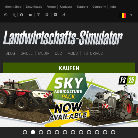
Merch-Shop
Downloads
Forum
Updates
Support
Company
Jobs
BLOG
SPIELE
MEDIA
DLC
MODS
TUTORIALS
KAUFEN