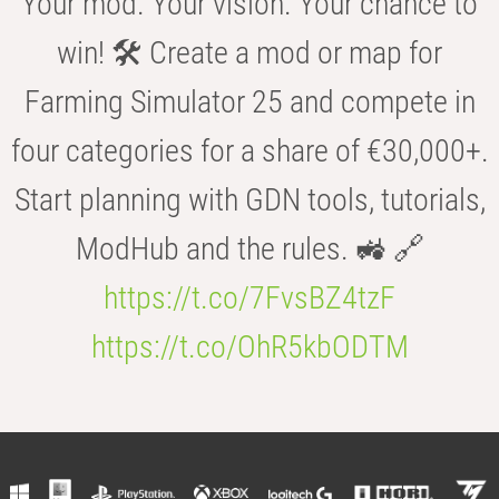
Your mod. Your vision. Your chance to
win! 🛠️ Create a mod or map for
Farming Simulator 25 and compete in
four categories for a share of €30,000+.
Start planning with GDN tools, tutorials,
ModHub and the rules. 🚜 🔗
https://t.co/7FvsBZ4tzF
https://t.co/OhR5kbODTM