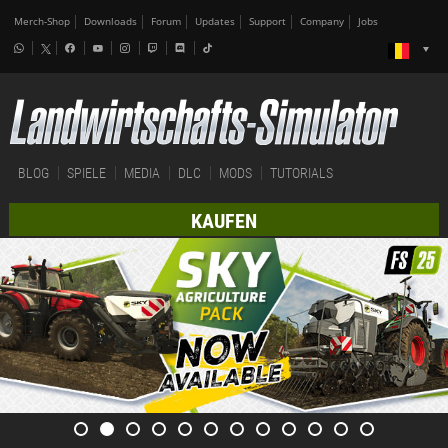
Merch-Shop
Downloads
Forum
Updates
Support
Company
Jobs
BLOG
SPIELE
MEDIA
DLC
MODS
TUTORIALS
KAUFEN