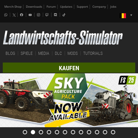
Merch-Shop
Downloads
Forum
Updates
Support
Company
Jobs
BLOG
SPIELE
MEDIA
DLC
MODS
TUTORIALS
KAUFEN