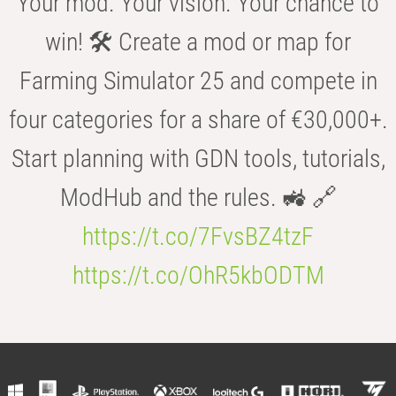
Your mod. Your vision. Your chance to
win! 🛠️ Create a mod or map for
Farming Simulator 25 and compete in
four categories for a share of €30,000+.
Start planning with GDN tools, tutorials,
ModHub and the rules. 🚜 🔗
https://t.co/7FvsBZ4tzF
https://t.co/OhR5kbODTM