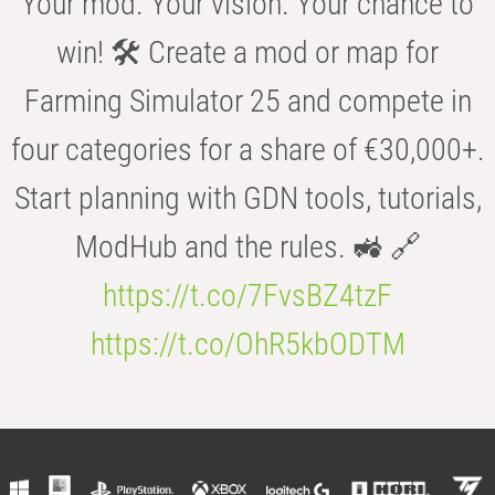
Your mod. Your vision. Your chance to
win! 🛠️ Create a mod or map for
Farming Simulator 25 and compete in
four categories for a share of €30,000+.
Start planning with GDN tools, tutorials,
ModHub and the rules. 🚜 🔗
https://t.co/7FvsBZ4tzF
https://t.co/OhR5kbODTM