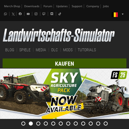
Merch-Shop
Downloads
Forum
Updates
Support
Company
Jobs
BLOG
SPIELE
MEDIA
DLC
MODS
TUTORIALS
KAUFEN