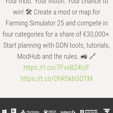
Your mod. Your vision. Your chance to
win! 🛠️ Create a mod or map for
Farming Simulator 25 and compete in
four categories for a share of €30,000+.
Start planning with GDN tools, tutorials,
ModHub and the rules. 🚜 🔗
https://t.co/7FvsBZ4tzF
https://t.co/OhR5kbODTM