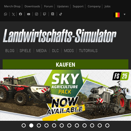
Merch-Shop
Downloads
Forum
Updates
Support
Company
Jobs
BLOG
SPIELE
MEDIA
DLC
MODS
TUTORIALS
KAUFEN