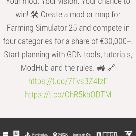
Your mod. Your vision. Your chance to
win! 🛠️ Create a mod or map for
Farming Simulator 25 and compete in
four categories for a share of €30,000+.
Start planning with GDN tools, tutorials,
ModHub and the rules. 🚜 🔗
https://t.co/7FvsBZ4tzF
https://t.co/OhR5kbODTM