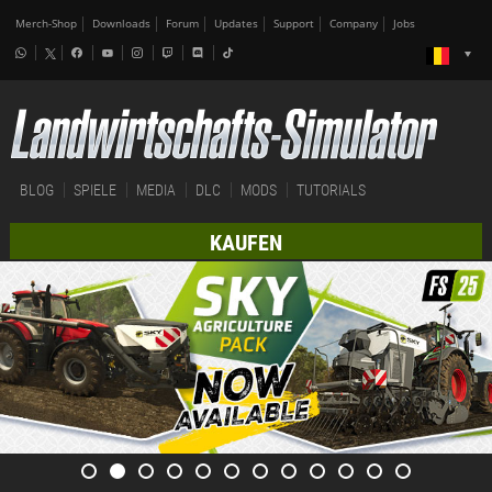
Merch-Shop
Downloads
Forum
Updates
Support
Company
Jobs
BLOG
SPIELE
MEDIA
DLC
MODS
TUTORIALS
KAUFEN