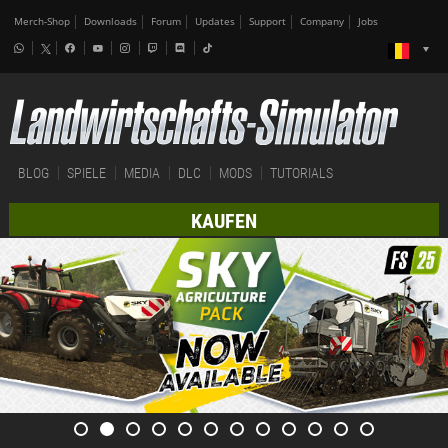
Merch-Shop
Downloads
Forum
Updates
Support
Company
Jobs
BLOG
SPIELE
MEDIA
DLC
MODS
TUTORIALS
KAUFEN