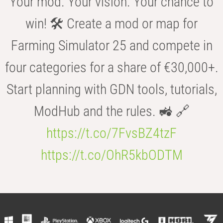
Your mod. Your vision. Your chance to
win! 🛠️ Create a mod or map for
Farming Simulator 25 and compete in
four categories for a share of €30,000+.
Start planning with GDN tools, tutorials,
ModHub and the rules. 🚜 🔗
https://t.co/7FvsBZ4tzF
https://t.co/OhR5kbODTM