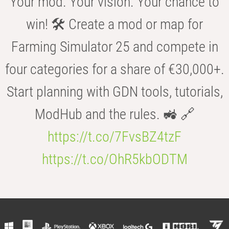
Your mod. Your vision. Your chance to
win! 🛠️ Create a mod or map for
Farming Simulator 25 and compete in
four categories for a share of €30,000+.
Start planning with GDN tools, tutorials,
ModHub and the rules. 🚜 🔗
https://t.co/7FvsBZ4tzF
https://t.co/OhR5kbODTM