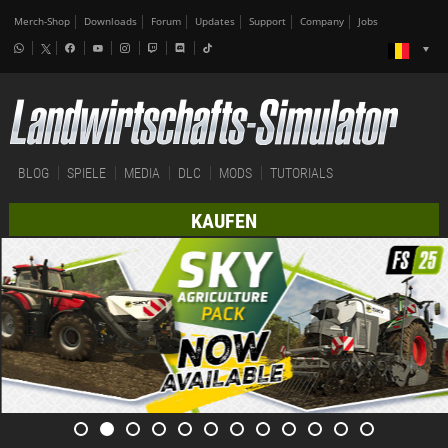
Merch-Shop
Downloads
Forum
Updates
Support
Company
Jobs
BLOG
SPIELE
MEDIA
DLC
MODS
TUTORIALS
KAUFEN