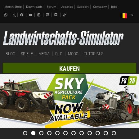
Merch-Shop
Downloads
Forum
Updates
Support
Company
Jobs
BLOG
SPIELE
MEDIA
DLC
MODS
TUTORIALS
KAUFEN