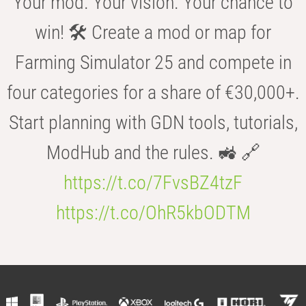
Your mod. Your vision. Your chance to
win! 🛠️ Create a mod or map for
Farming Simulator 25 and compete in
four categories for a share of €30,000+.
Start planning with GDN tools, tutorials,
ModHub and the rules. 🚜 🔗
https://t.co/7FvsBZ4tzF
https://t.co/OhR5kbODTM