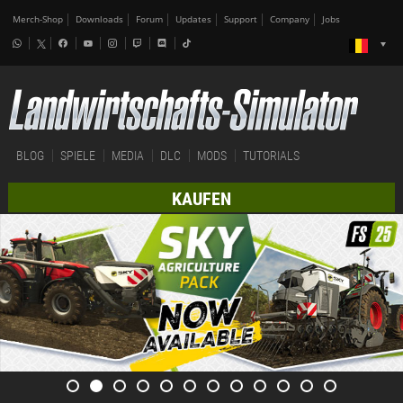
Merch-Shop
Downloads
Forum
Updates
Support
Company
Jobs
BLOG
SPIELE
MEDIA
DLC
MODS
TUTORIALS
KAUFEN