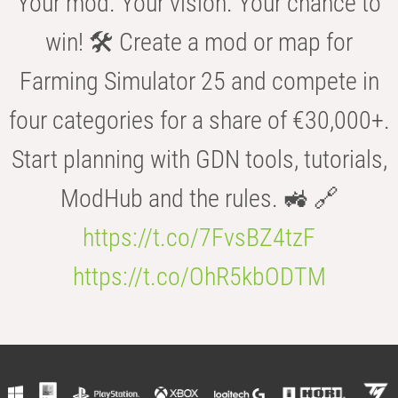
Your mod. Your vision. Your chance to
win! 🛠️ Create a mod or map for
Farming Simulator 25 and compete in
four categories for a share of €30,000+.
Start planning with GDN tools, tutorials,
ModHub and the rules. 🚜 🔗
https://t.co/7FvsBZ4tzF
https://t.co/OhR5kbODTM