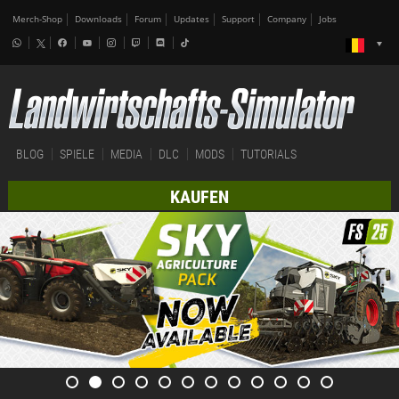
Merch-Shop
Downloads
Forum
Updates
Support
Company
Jobs
BLOG
SPIELE
MEDIA
DLC
MODS
TUTORIALS
KAUFEN