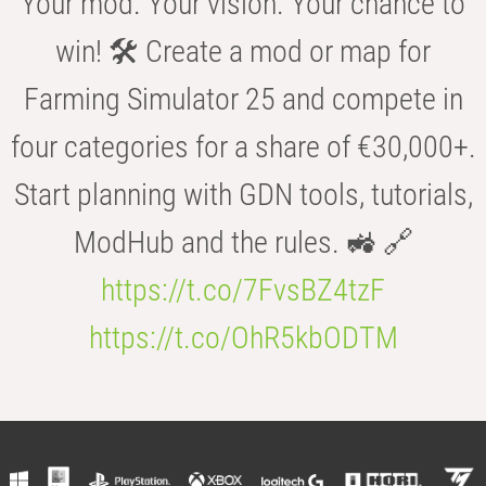
Your mod. Your vision. Your chance to
win! 🛠️ Create a mod or map for
Farming Simulator 25 and compete in
four categories for a share of €30,000+.
Start planning with GDN tools, tutorials,
ModHub and the rules. 🚜 🔗
https://t.co/7FvsBZ4tzF
https://t.co/OhR5kbODTM