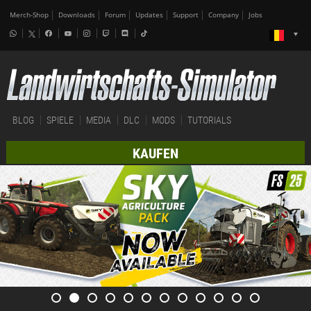
Merch-Shop
Downloads
Forum
Updates
Support
Company
Jobs
BLOG
SPIELE
MEDIA
DLC
MODS
TUTORIALS
KAUFEN