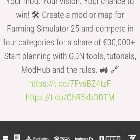
Your mod. Your vision. Your chance to
win! 🛠️ Create a mod or map for
Farming Simulator 25 and compete in
four categories for a share of €30,000+.
Start planning with GDN tools, tutorials,
ModHub and the rules. 🚜 🔗
https://t.co/7FvsBZ4tzF
https://t.co/OhR5kbODTM