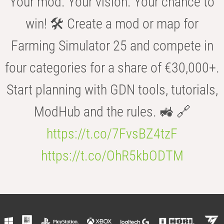
Your mod. Your vision. Your chance to
win! 🛠️ Create a mod or map for
Farming Simulator 25 and compete in
four categories for a share of €30,000+.
Start planning with GDN tools, tutorials,
ModHub and the rules. 🚜 🔗
https://t.co/7FvsBZ4tzF
https://t.co/OhR5kbODTM