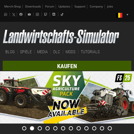
Merch-Shop
Downloads
Forum
Updates
Support
Company
Jobs
BLOG
SPIELE
MEDIA
DLC
MODS
TUTORIALS
KAUFEN