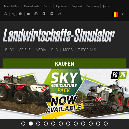
Merch-Shop
Downloads
Forum
Updates
Support
Company
Jobs
BLOG
SPIELE
MEDIA
DLC
MODS
TUTORIALS
KAUFEN