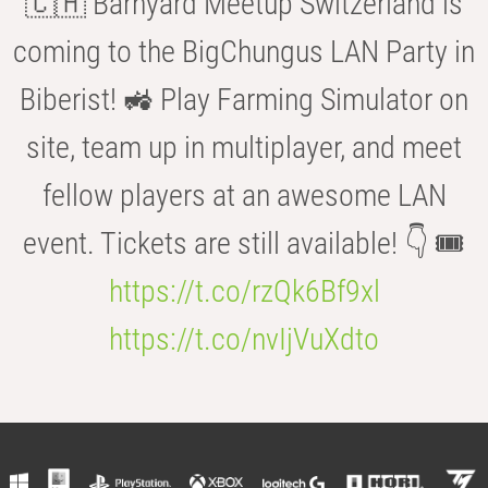
🇨🇭 Barnyard Meetup Switzerland is
coming to the BigChungus LAN Party in
Biberist! 🚜 Play Farming Simulator on
site, team up in multiplayer, and meet
fellow players at an awesome LAN
event. Tickets are still available! 👇 🎟️
https://t.co/rzQk6Bf9xl
https://t.co/nvIjVuXdto