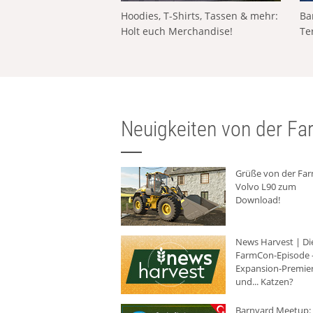
Hoodies, T-Shirts, Tassen & mehr:
Ba
Holt euch Merchandise!
Te
Neuigkeiten von der Far
Grüße von der Fa
Volvo L90 zum
Download!
News Harvest | Di
FarmCon-Episode -
Expansion-Premie
und... Katzen?
Barnyard Meetup: