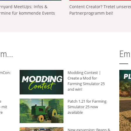
rnyard MeetUps: Infos &
Content Creator? Tretet unser
rmine für kommende Events
Partnerprogramm bei!
m...
Em
rmCon:
Modding Contest |
Create a Mod for
Farming Simulator 25
and win!
e
Patch 1.21 for Farming
 mit
Simulator 25 now
re
available
New expansion: Beans &