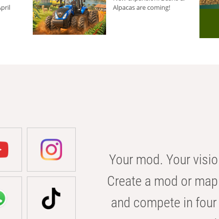
pril
Alpacas are coming!
Your mod. Your visio
Create a mod or map 
and compete in four 