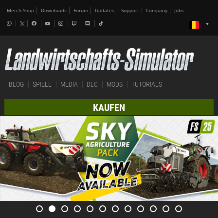
Merch-Shop
Downloads
Forum
Updates
Support
Company
Jobs
BLOG
SPIELE
MEDIA
DLC
MODS
TUTORIALS
KAUFEN