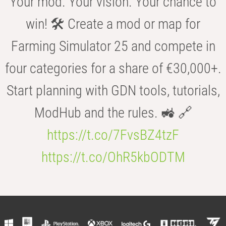
Your mod. Your vision. Your chance to
win! 🛠️ Create a mod or map for
Farming Simulator 25 and compete in
four categories for a share of €30,000+.
Start planning with GDN tools, tutorials,
ModHub and the rules. 🚜 🔗
https://t.co/7FvsBZ4tzF
https://t.co/OhR5kbODTM