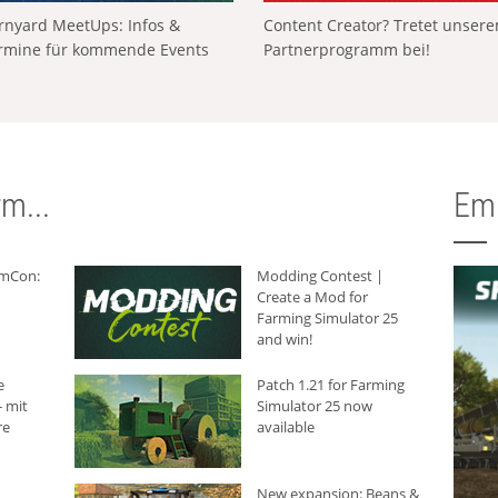
rnyard MeetUps: Infos &
Content Creator? Tretet unser
rmine für kommende Events
Partnerprogramm bei!
m...
Em
rmCon:
Modding Contest |
Create a Mod for
Farming Simulator 25
and win!
e
Patch 1.21 for Farming
 mit
Simulator 25 now
re
available
New expansion: Beans &