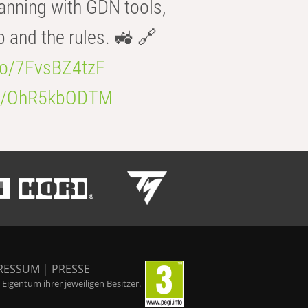
anning with GDN tools,
b and the rules. 🚜 🔗
.co/7FvsBZ4tzF
.co/OhR5kbODTM
RESSUM
|
PRESSE
igentum ihrer jeweiligen Besitzer.