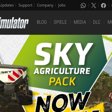
Updates
Support
Company
Jobs
BLOG
SPIELE
MEDIA
DLC
M