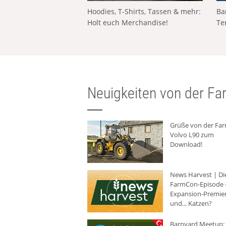
Hoodies, T-Shirts, Tassen & mehr:
Ba
Holt euch Merchandise!
Te
Neuigkeiten von der Far
Grüße von der Fa
Volvo L90 zum
Download!
News Harvest | Di
FarmCon-Episode -
Expansion-Premie
und... Katzen?
Barnyard Meetup: