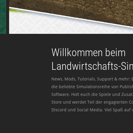
Willkommen beim
Landwirtschafts-Si
News, Mods, Tutorials, Support & mehr: 
die beliebte Simulationsreihe von Publi
Software. Holt euch die Spiele und Zusat
Store und werdet Teil der engagierten 
Discord und Social Media. Viel Spaß auf v