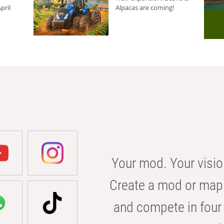
pril
Alpacas are coming!
Your mod. Your visio
Create a mod or map 
and compete in four 