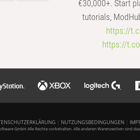
€30,000+. Start pl
tutorials, ModHu
https://t
https://t
TENSCHUTZERKLÄRUNG
|
NUTZUNGSBEDINGUNGEN
|
IMP
ftware GmbH Alle Rechte vorbehalten. Alle anderen Warenzeichen sind das E