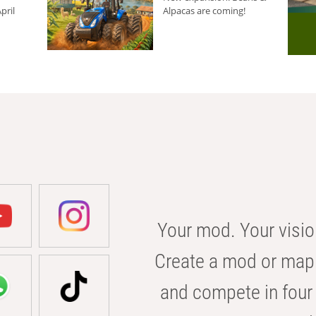
pril
Alpacas are coming!
Your mod. Your visio
Create a mod or map 
and compete in four 