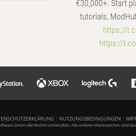
€30,000+. Start pl
tutorials, ModHu
https://t
https://t
TENSCHUTZERKLÄRUNG
|
NUTZUNGSBEDINGUNGEN
|
IMP
ftware GmbH Alle Rechte vorbehalten. Alle anderen Warenzeichen sind das E