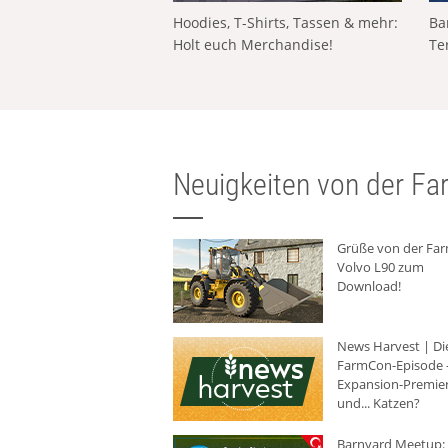
Hoodies, T-Shirts, Tassen & mehr:
Ba
Holt euch Merchandise!
Te
Neuigkeiten von der Far
Grüße von der Fa
Volvo L90 zum
Download!
News Harvest | Di
FarmCon-Episode -
Expansion-Premie
und... Katzen?
Barnyard Meetup: