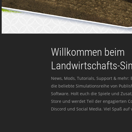
Willkommen beim
Landwirtschafts-Si
News, Mods, Tutorials, Support & mehr: 
die beliebte Simulationsreihe von Publi
Software. Holt euch die Spiele und Zusat
Store und werdet Teil der engagierten 
Discord und Social Media. Viel Spaß auf v