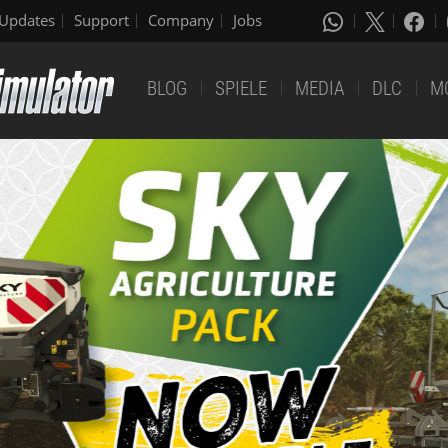
Updates
Support
Company
Jobs
BLOG
SPIELE
MEDIA
DLC
M