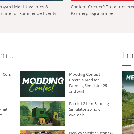
rnyard MeetUps: Infos &
Content Creator? Tretet unser
rmine für kommende Events
Partnerprogramm bei!
m...
Em
rmCon:
Modding Contest |
Create a Mod for
Farming Simulator 25
and win!
e
Patch 1.21 for Farming
 mit
Simulator 25 now
re
available
New expansion: Beans &