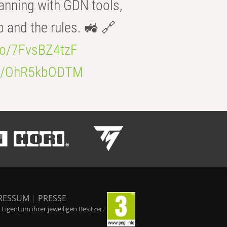
anning with GDN tools,
b and the rules. 🚜 🔗
.co/7FvsBZ4tzF
.co/OhR5kbODTM
RESSUM
|
PRESSE
igentum ihrer jeweiligen Besitzer.