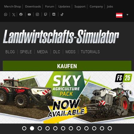
Merch-Shop
Downloads
Forum
Updates
Support
Company
Jobs
BLOG
SPIELE
MEDIA
DLC
MODS
TUTORIALS
KAUFEN