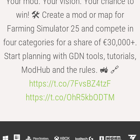
Your mod. Your vision. Your chance to
win! 🛠️ Create a mod or map for
Farming Simulator 25 and compete in
four categories for a share of €30,000+.
Start planning with GDN tools, tutorials,
ModHub and the rules. 🚜 🔗
https://t.co/7FvsBZ4tzF
https://t.co/OhR5kbODTM