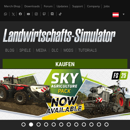
Merch-Shop
Downloads
Forum
Updates
Support
Company
Jobs
BLOG
SPIELE
MEDIA
DLC
MODS
TUTORIALS
KAUFEN