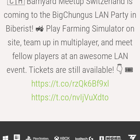
🇨🇭 Barnyard Meetup Switzerland is
coming to the BigChungus LAN Party in
Biberist! 🚜 Play Farming Simulator on
site, team up in multiplayer, and meet
fellow players at an awesome LAN
event. Tickets are still available! 👇 🎟️
https://t.co/rzQk6Bf9xl
https://t.co/nvIjVuXdto