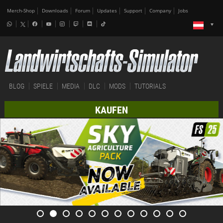
Merch-Shop
Downloads
Forum
Updates
Support
Company
Jobs
BLOG
SPIELE
MEDIA
DLC
MODS
TUTORIALS
KAUFEN