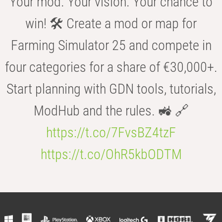
Your mod. Your vision. Your chance to
win! 🛠️ Create a mod or map for
Farming Simulator 25 and compete in
four categories for a share of €30,000+.
Start planning with GDN tools, tutorials,
ModHub and the rules. 🚜 🔗
https://t.co/7FvsBZ4tzF
https://t.co/OhR5kbODTM