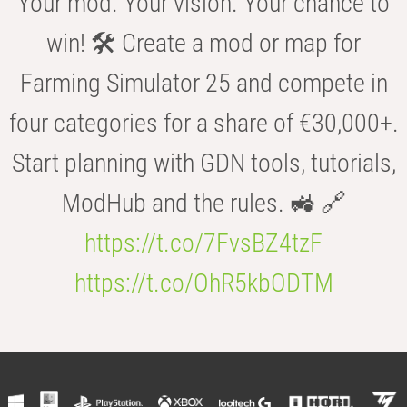
Your mod. Your vision. Your chance to
win! 🛠️ Create a mod or map for
Farming Simulator 25 and compete in
four categories for a share of €30,000+.
Start planning with GDN tools, tutorials,
ModHub and the rules. 🚜 🔗
https://t.co/7FvsBZ4tzF
https://t.co/OhR5kbODTM