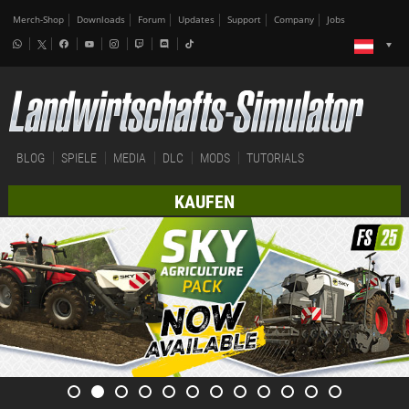
Merch-Shop
Downloads
Forum
Updates
Support
Company
Jobs
BLOG
SPIELE
MEDIA
DLC
MODS
TUTORIALS
KAUFEN