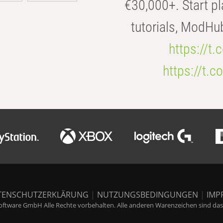
€30,000+. Start pl
tutorials, ModHu
https://t
https://t
TENSCHUTZERKLÄRUNG
|
NUTZUNGSBEDINGUNGEN
|
IMP
ftware GmbH Alle Rechte vorbehalten. Alle anderen Warenzeichen sind das E