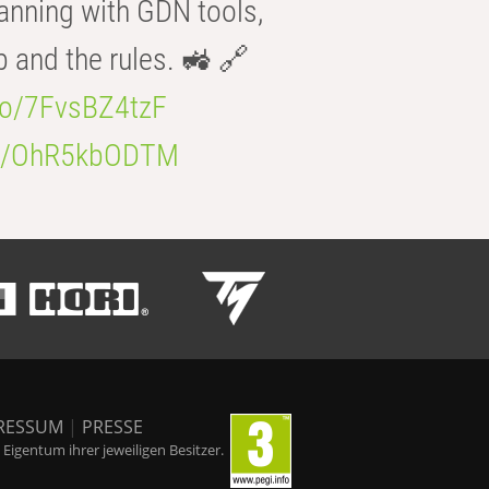
anning with GDN tools,
b and the rules. 🚜 🔗
.co/7FvsBZ4tzF
.co/OhR5kbODTM
RESSUM
|
PRESSE
igentum ihrer jeweiligen Besitzer.