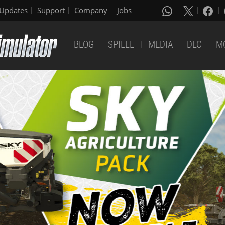
Updates
Support
Company
Jobs
BLOG
SPIELE
MEDIA
DLC
M