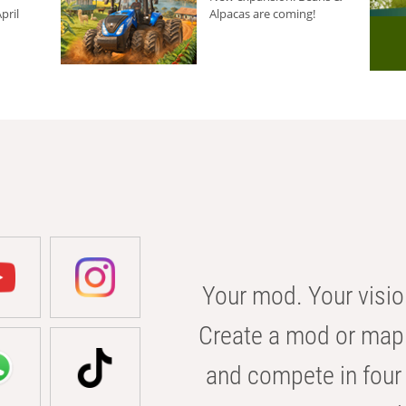
pril
Alpacas are coming!
Your mod. Your visio
Create a mod or map 
and compete in four 