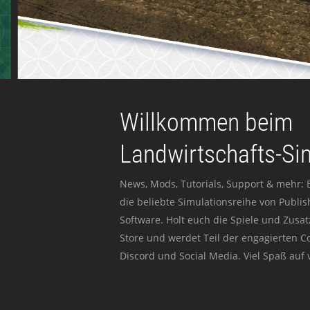
Willkommen beim
Landwirtschafts-Si
News, Mods, Tutorials, Support & mehr: 
die beliebte Simulationsreihe von Publi
Software. Holt euch die Spiele und Zusat
Store und werdet Teil der engagierten 
Discord und Social Media. Viel Spaß auf v