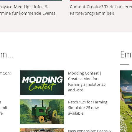
rnyard MeetUps: Infos &
Content Creator? Tretet unser
rmine für kommende Events
Partnerprogramm bei!
m...
Em
rmCon:
Modding Contest |
Create a Mod for
Farming Simulator 25
and win!
e
Patch 1.21 for Farming
 mit
Simulator 25 now
re
available
New expansion: Beans &