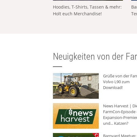
Hoodies, T-Shirts, Tassen & mehr:
Ba
Holt euch Merchandise!
Te
Neuigkeiten von der Far
Grüße von der Fa
Volvo L90 zum
Download!
News Harvest | Di
FarmCon-Episode -
Expansion-Premie
und... Katzen?
Barnyard Meetup: