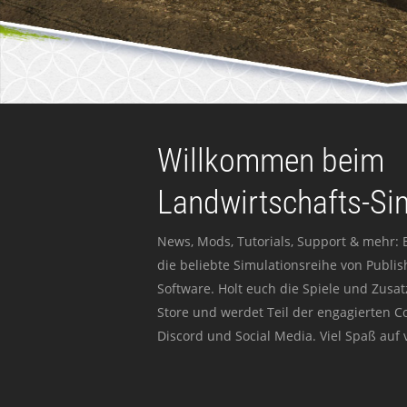
Willkommen beim
Landwirtschafts-Si
News, Mods, Tutorials, Support & mehr: 
die beliebte Simulationsreihe von Publi
Software. Holt euch die Spiele und Zusat
Store und werdet Teil der engagierten 
Discord und Social Media. Viel Spaß auf v