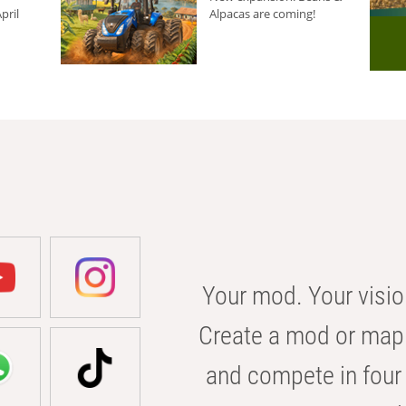
pril
Alpacas are coming!
Your mod. Your visio
Create a mod or map 
and compete in four 