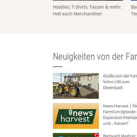
Hoodies, T-Shirts, Tassen & mehr:
Ba
Holt euch Merchandise!
Te
Neuigkeiten von der Far
Grüße von der Fa
Volvo L90 zum
Download!
News Harvest | Di
FarmCon-Episode -
Expansion-Premie
und... Katzen?
Barnyard Meetup: