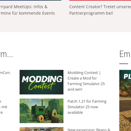
rnyard MeetUps: Infos &
Content Creator? Tretet unser
rmine für kommende Events
Partnerprogramm bei!
m...
Em
rmCon:
Modding Contest |
Create a Mod for
Farming Simulator 25
and win!
e
Patch 1.21 for Farming
 mit
Simulator 25 now
re
available
New expansion: Beans &