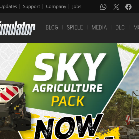
Updates
Support
Company
Jobs
BLOG
SPIELE
MEDIA
DLC
M