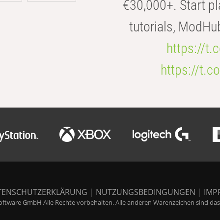
€30,000+. Start pl
tutorials, ModHu
https://t
https://t
TENSCHUTZERKLÄRUNG
|
NUTZUNGSBEDINGUNGEN
|
IMP
ftware GmbH Alle Rechte vorbehalten. Alle anderen Warenzeichen sind das E