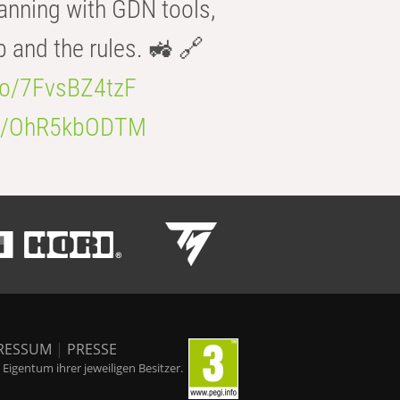
anning with GDN tools,
b and the rules. 🚜 🔗
.co/7FvsBZ4tzF
.co/OhR5kbODTM
RESSUM
|
PRESSE
igentum ihrer jeweiligen Besitzer.