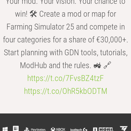
Your mod. Your vision. Your chance to
win! 🛠️ Create a mod or map for
Farming Simulator 25 and compete in
four categories for a share of €30,000+.
Start planning with GDN tools, tutorials,
ModHub and the rules. 🚜 🔗
https://t.co/7FvsBZ4tzF
https://t.co/OhR5kbODTM