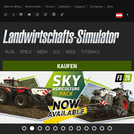
Merch-Shop
Downloads
Forum
Updates
Support
Company
Jobs
BLOG
SPIELE
MEDIA
DLC
MODS
TUTORIALS
KAUFEN