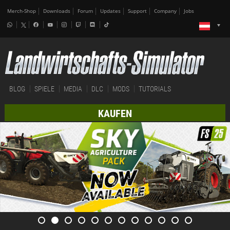
Merch-Shop
Downloads
Forum
Updates
Support
Company
Jobs
BLOG
SPIELE
MEDIA
DLC
MODS
TUTORIALS
KAUFEN