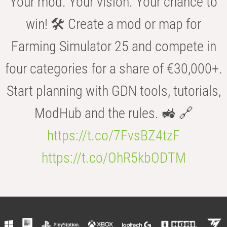
Your mod. Your vision. Your chance to
win! 🛠️ Create a mod or map for
Farming Simulator 25 and compete in
four categories for a share of €30,000+.
Start planning with GDN tools, tutorials,
ModHub and the rules. 🚜 🔗
https://t.co/7FvsBZ4tzF
https://t.co/OhR5kbODTM