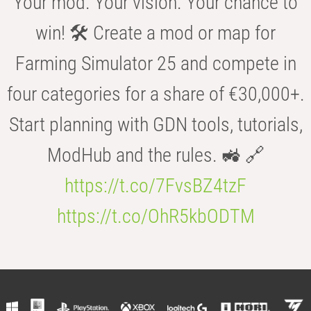
Your mod. Your vision. Your chance to
win! 🛠️ Create a mod or map for
Farming Simulator 25 and compete in
four categories for a share of €30,000+.
Start planning with GDN tools, tutorials,
ModHub and the rules. 🚜 🔗
https://t.co/7FvsBZ4tzF
https://t.co/OhR5kbODTM