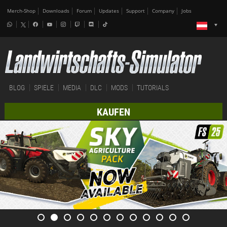
Merch-Shop
Downloads
Forum
Updates
Support
Company
Jobs
BLOG
SPIELE
MEDIA
DLC
MODS
TUTORIALS
KAUFEN