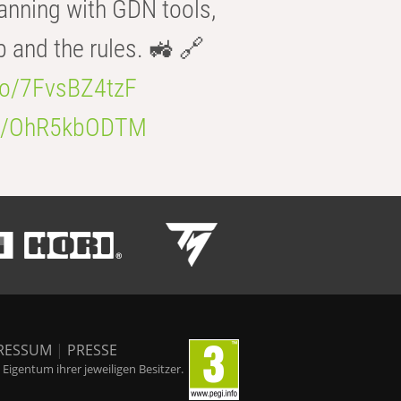
anning with GDN tools,
b and the rules. 🚜 🔗
.co/7FvsBZ4tzF
.co/OhR5kbODTM
RESSUM
|
PRESSE
igentum ihrer jeweiligen Besitzer.