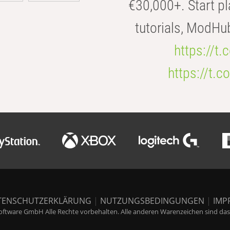
€30,000+. Start pl
tutorials, ModHu
https://t
https://t
TENSCHUTZERKLÄRUNG
|
NUTZUNGSBEDINGUNGEN
|
IMP
ftware GmbH Alle Rechte vorbehalten. Alle anderen Warenzeichen sind das E