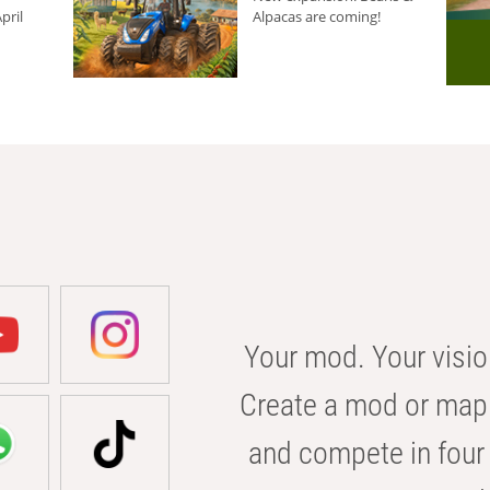
pril
Alpacas are coming!
Your mod. Your visio
Create a mod or map 
and compete in four 