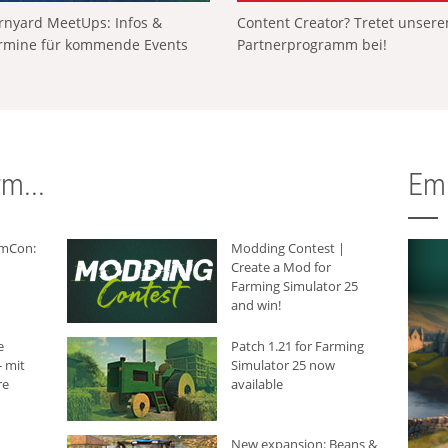
rnyard MeetUps: Infos &
Content Creator? Tretet unser
rmine für kommende Events
Partnerprogramm bei!
m...
Em
rmCon:
Modding Contest |
Create a Mod for
Farming Simulator 25
and win!
e
Patch 1.21 for Farming
 mit
Simulator 25 now
re
available
New expansion: Beans &