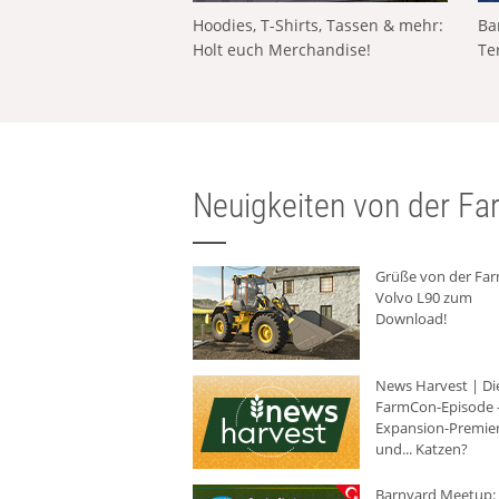
Hoodies, T-Shirts, Tassen & mehr:
Ba
Holt euch Merchandise!
Te
Neuigkeiten von der Far
Grüße von der Fa
Volvo L90 zum
Download!
News Harvest | Di
FarmCon-Episode -
Expansion-Premie
und... Katzen?
Barnyard Meetup: