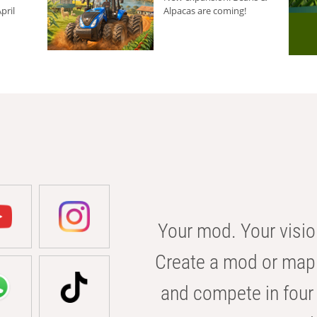
pril
Alpacas are coming!
Your mod. Your visio
Create a mod or map 
and compete in four 