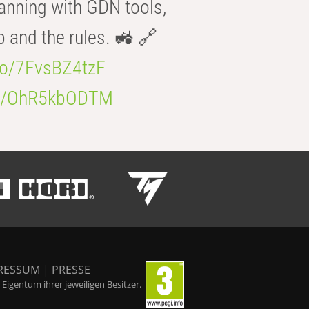
anning with GDN tools,
b and the rules. 🚜 🔗
.co/7FvsBZ4tzF
.co/OhR5kbODTM
RESSUM
|
PRESSE
igentum ihrer jeweiligen Besitzer.