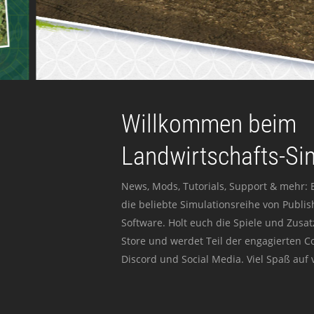
Willkommen beim
Landwirtschafts-Si
News, Mods, Tutorials, Support & mehr: 
die beliebte Simulationsreihe von Publi
Software. Holt euch die Spiele und Zusat
Store und werdet Teil der engagierten 
Discord und Social Media. Viel Spaß auf v