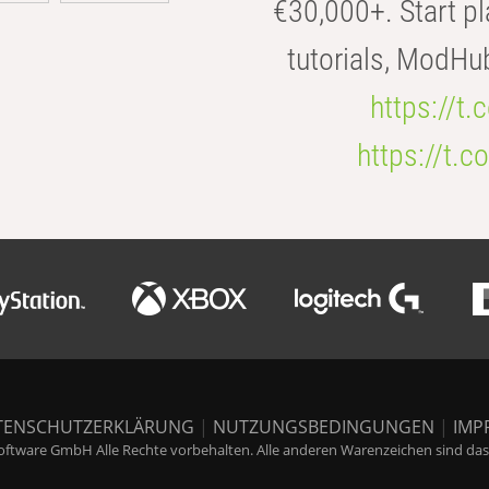
€30,000+. Start pl
tutorials, ModHu
https://t
https://t
TENSCHUTZERKLÄRUNG
|
NUTZUNGSBEDINGUNGEN
|
IMP
ftware GmbH Alle Rechte vorbehalten. Alle anderen Warenzeichen sind das E