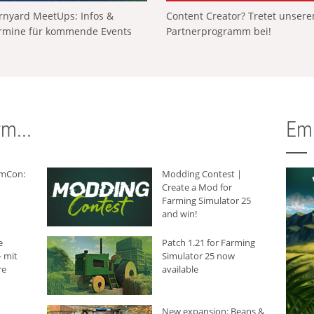
rnyard MeetUps: Infos &
Content Creator? Tretet unser
rmine für kommende Events
Partnerprogramm bei!
m...
Em
rmCon:
Modding Contest |
Create a Mod for
Farming Simulator 25
and win!
e
Patch 1.21 for Farming
 mit
Simulator 25 now
re
available
New expansion: Beans &