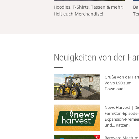
Hoodies, T-Shirts, Tassen & mehr:
Ba
Holt euch Merchandise!
Te
Neuigkeiten von der Far
Grüße von der Fa
Volvo L90 zum
Download!
News Harvest | Di
FarmCon-Episode -
Expansion-Premie
und... Katzen?
Barnyard Meetup: