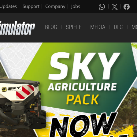
Updates
Support
Company
Jobs
BLOG
SPIELE
MEDIA
DLC
M