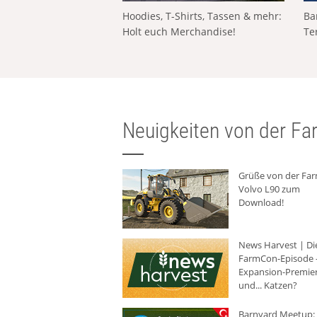
Hoodies, T-Shirts, Tassen & mehr:
Ba
Holt euch Merchandise!
Te
Neuigkeiten von der Far
Grüße von der Fa
Volvo L90 zum
Download!
News Harvest | Di
FarmCon-Episode -
Expansion-Premie
und... Katzen?
Barnyard Meetup: