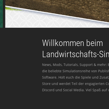
Willkommen beim
Landwirtschafts-Si
News, Mods, Tutorials, Support & mehr: 
die beliebte Simulationsreihe von Publi
Software. Holt euch die Spiele und Zusat
Store und werdet Teil der engagierten 
Discord und Social Media. Viel Spaß auf v