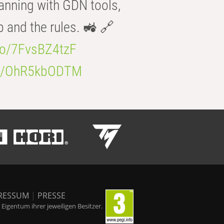
anning with GDN tools,
b and the rules. 🚜 🔗
.co/7FvsBZ4tzF
.co/OhR5kbODTM
RESSUM
|
PRESSE
igentum ihrer jeweiligen Besitzer.