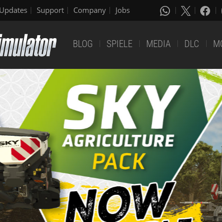
Updates
Support
Company
Jobs
BLOG
SPIELE
MEDIA
DLC
M