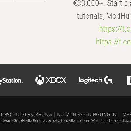
€30,000+. Start pl
tutorials, ModHu
https://t
https://t
TENSCHUTZERKLÄRUNG
|
NUTZUNGSBEDINGUNGEN
|
IMP
ftware GmbH Alle Rechte vorbehalten. Alle anderen Warenzeichen sind das E