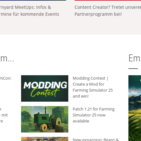
rnyard MeetUps: Infos &
Content Creator? Tretet unser
rmine für kommende Events
Partnerprogramm bei!
m...
Em
rmCon:
Modding Contest |
Create a Mod for
Farming Simulator 25
and win!
e
Patch 1.21 for Farming
 mit
Simulator 25 now
re
available
New expansion: Beans &