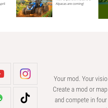
pril
Alpacas are coming!
Your mod. Your visio
Create a mod or map 
and compete in four 