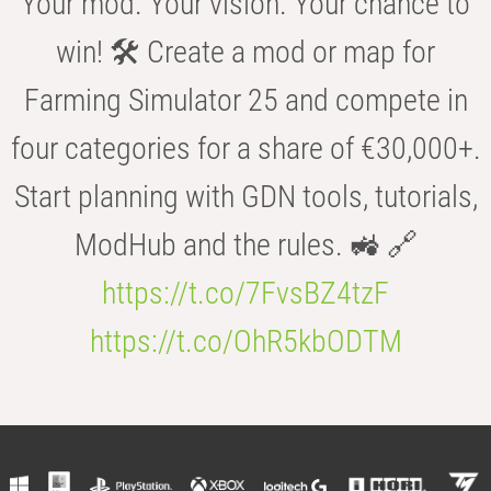
Your mod. Your vision. Your chance to
win! 🛠️ Create a mod or map for
Farming Simulator 25 and compete in
four categories for a share of €30,000+.
Start planning with GDN tools, tutorials,
ModHub and the rules. 🚜 🔗
https://t.co/7FvsBZ4tzF
https://t.co/OhR5kbODTM