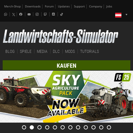
Merch-Shop
Downloads
Forum
Updates
Support
Company
Jobs
BLOG
SPIELE
MEDIA
DLC
MODS
TUTORIALS
KAUFEN