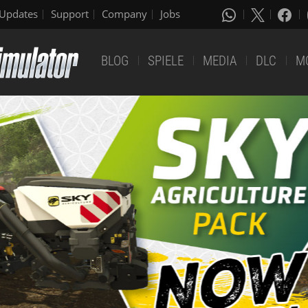
Updates
Support
Company
Jobs
BLOG
SPIELE
MEDIA
DLC
M