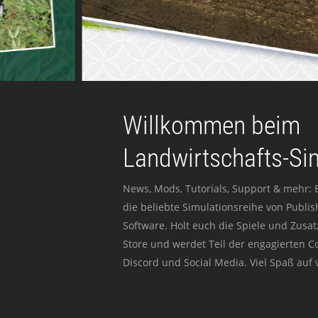
Willkommen beim
Landwirtschafts-Si
News, Mods, Tutorials, Support & mehr: 
die beliebte Simulationsreihe von Publi
Software. Holt euch die Spiele und Zusat
Store und werdet Teil der engagierten 
Discord und Social Media. Viel Spaß auf v