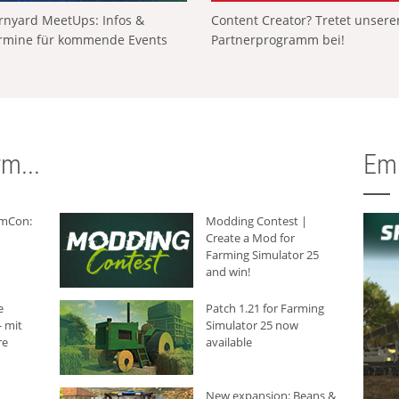
rnyard MeetUps: Infos &
Content Creator? Tretet unser
rmine für kommende Events
Partnerprogramm bei!
m...
Em
rmCon:
Modding Contest |
Create a Mod for
Farming Simulator 25
and win!
e
Patch 1.21 for Farming
 mit
Simulator 25 now
re
available
New expansion: Beans &