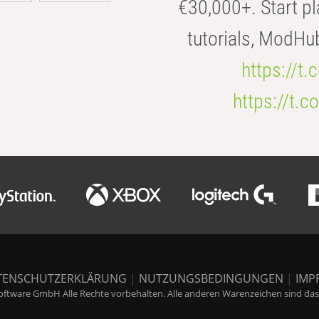
€30,000+. Start pl
tutorials, ModHu
https://t
https://t
TENSCHUTZERKLÄRUNG
|
NUTZUNGSBEDINGUNGEN
|
IMP
ftware GmbH Alle Rechte vorbehalten. Alle anderen Warenzeichen sind das E