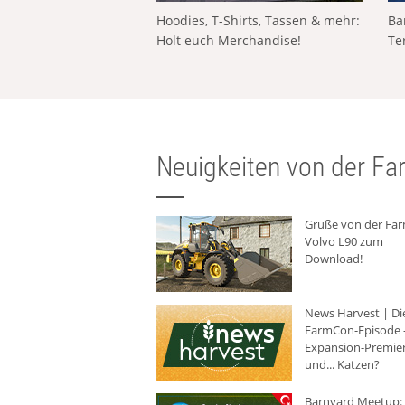
Hoodies, T-Shirts, Tassen & mehr:
Ba
Holt euch Merchandise!
Te
Neuigkeiten von der Far
Grüße von der Fa
Volvo L90 zum
Download!
News Harvest | Di
FarmCon-Episode -
Expansion-Premie
und... Katzen?
Barnyard Meetup: