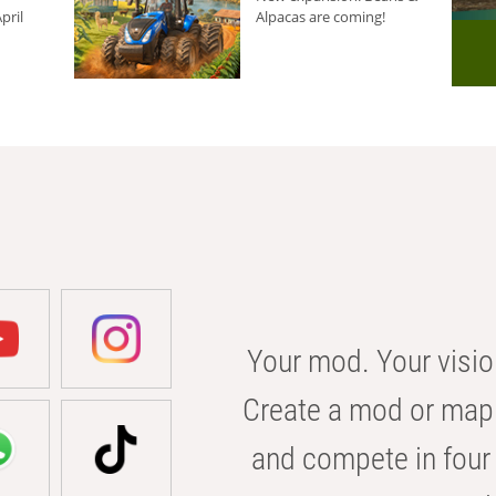
pril
Alpacas are coming!
Your mod. Your visio
Create a mod or map 
and compete in four 