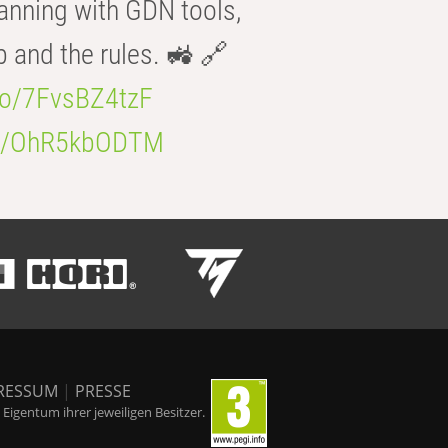
anning with GDN tools,
b and the rules. 🚜 🔗
.co/7FvsBZ4tzF
.co/OhR5kbODTM
RESSUM
|
PRESSE
igentum ihrer jeweiligen Besitzer.