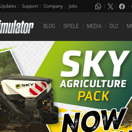
Updates
Support
Company
Jobs
BLOG
SPIELE
MEDIA
DLC
M