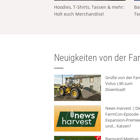
Hoodies, T-Shirts, Tassen & mehr:
Ba
Holt euch Merchandise!
Te
Neuigkeiten von der Far
Grüße von der Fa
Volvo L90 zum
Download!
News Harvest | Di
FarmCon-Episode -
Expansion-Premie
und... Katzen?
Barnyard Meetup: