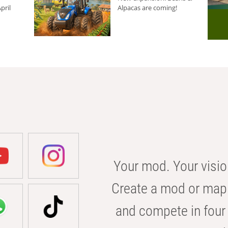
pril
Alpacas are coming!
Your mod. Your visio
Create a mod or map 
and compete in four 