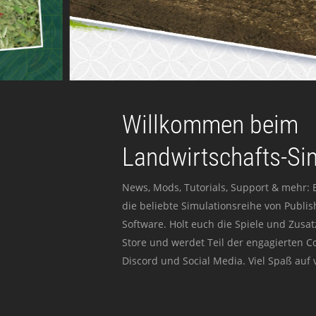
Willkommen beim
Landwirtschafts-Si
News, Mods, Tutorials, Support & mehr: 
die beliebte Simulationsreihe von Publi
Software. Holt euch die Spiele und Zusat
Store und werdet Teil der engagierten 
Discord und Social Media. Viel Spaß auf v