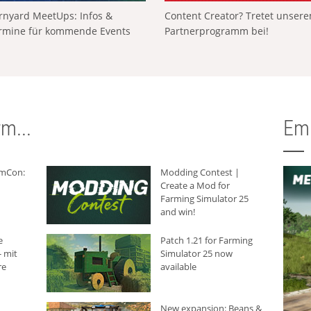
rnyard MeetUps: Infos &
Content Creator? Tretet unser
rmine für kommende Events
Partnerprogramm bei!
m...
Em
rmCon:
Modding Contest |
Create a Mod for
Farming Simulator 25
and win!
e
Patch 1.21 for Farming
 mit
Simulator 25 now
re
available
New expansion: Beans &