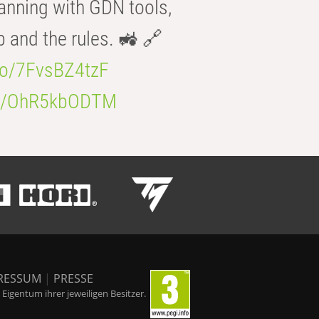
anning with GDN tools,
b and the rules. 🚜 🔗
.co/7FvsBZ4tzF
.co/OhR5kbODTM
RESSUM
|
PRESSE
igentum ihrer jeweiligen Besitzer.