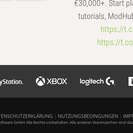
€30,000+. Start pl
tutorials, ModHu
https://t
https://t
TENSCHUTZERKLÄRUNG
|
NUTZUNGSBEDINGUNGEN
|
IMP
ftware GmbH Alle Rechte vorbehalten. Alle anderen Warenzeichen sind das E