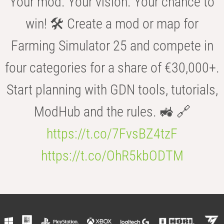
Your mod. Your vision. Your chance to
win! 🛠️ Create a mod or map for
Farming Simulator 25 and compete in
four categories for a share of €30,000+.
Start planning with GDN tools, tutorials,
ModHub and the rules. 🚜 🔗
https://t.co/7FvsBZ4tzF
https://t.co/OhR5kbODTM