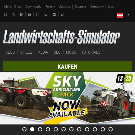
Merch-Shop
Downloads
Forum
Updates
Support
Company
Jobs
BLOG
SPIELE
MEDIA
DLC
MODS
TUTORIALS
KAUFEN