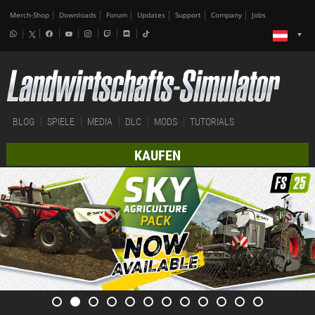
Merch-Shop
Downloads
Forum
Updates
Support
Company
Jobs
BLOG
SPIELE
MEDIA
DLC
MODS
TUTORIALS
KAUFEN