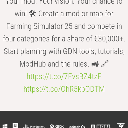
Your mod. Your vision. Your chance to
win! 🛠️ Create a mod or map for
Farming Simulator 25 and compete in
four categories for a share of €30,000+.
Start planning with GDN tools, tutorials,
ModHub and the rules. 🚜 🔗
https://t.co/7FvsBZ4tzF
https://t.co/OhR5kbODTM