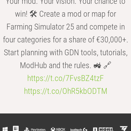
Your mod. Your vision. Your chance to
win! 🛠️ Create a mod or map for
Farming Simulator 25 and compete in
four categories for a share of €30,000+.
Start planning with GDN tools, tutorials,
ModHub and the rules. 🚜 🔗
https://t.co/7FvsBZ4tzF
https://t.co/OhR5kbODTM