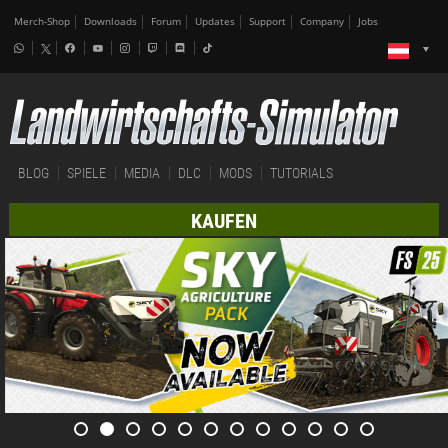
Merch-Shop
Downloads
Forum
Updates
Support
Company
Jobs
BLOG
SPIELE
MEDIA
DLC
MODS
TUTORIALS
KAUFEN